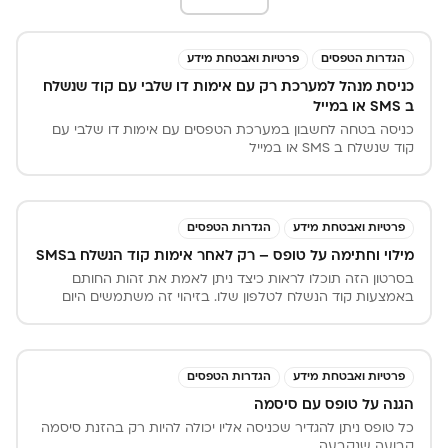
הגדרות הטפסים
פרטיות ואבטחת מידע
כניסת מנהל למערכת רק עם אימות דו שלבי עם קוד שנשלח
ב SMS או במייל
כניסה בטחה לחשבון במערכת הטפסים עם אימות דו שלבי עם
קוד שנשלח ב SMS או במייל
פרטיות ואבטחת מידע
הגדרות הטפסים
מילוי וחתימה על טופס – רק לאחר אימות קוד הנשלח בSMS
בסרטון הזה תוכלו לראות כיצד ניתן לאמת את זהות החותם
באמצעות קוד הנשלח לטלפון שלו. בזיהוי זה משתמשים היום
בכניסה לחשבונות בנק או לפעולות פיננסיות הדורשים אבטחה
מקסימלית. וידוא בטלפון הינו וידוא הכי חזק הקיים, כי יש לכם
תיעוד לאיזה מספר טלפון הקוד נשלח, והטלפון הזה יתועד
באסמכתא של מילוי הטופס, כך שהסיכוי לזיוף הטופס הוא כמעט
פרטיות ואבטחת מידע
הגדרות הטפסים
אפסי.
הגנה על טופס עם סיסמה
כל טופס ניתן להגדיר שכניסה אליו יכולה להיות רק בהזנת סיסמה
קבועה שנקבעה.