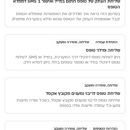
שליחת העתק של טופס חתום במייל ואישור ב SMS לממלא
הטופס
בסרטון הזה נראה איך מגדירים את האפשרות שממלא הטופס
יקבל אוטומטית העתק של הטופס שהוא מילא במערכת iForms.
ואיך מגדירים שבסבב חתימות יקבל ממלא הטופס SMS על
אישור סופי או סירוב של הבקשה בטופס ששלח.
התחלת עבודה
שליחה, שמירה ומעקב
שליחה ומילוי טופס
ניתן לשלוח טופס דיגיטלי דרך המערכת, במייל או SMS, לשלוח
טופס דיגיטלי בודד או מספר טפסים ביחד, ניתן למלא חלק
מהשדות לפני שליחה, ניתן לשלוח באמצעות טעינה של אנשי
קשר מתוך קובץ אקסל או להעתיק את כתובת הטופס הדיגיטלי
ולשלוח אותה במייל, בווטסאפ או להציג את הלינק של הטופס
באתר האינטרנט.
שליחה, שמירה ומעקב
שליחת טופס לריבוי נמענים מקובץ אקסל
שליחת טופס לריבוי נמענים מקובץ אקסל, כשכל שורה מייצגת
נמען וכל עמודה מייצגת שדה בטופס.
הגדרות הטפסים
שליחה, שמירה ומעקב