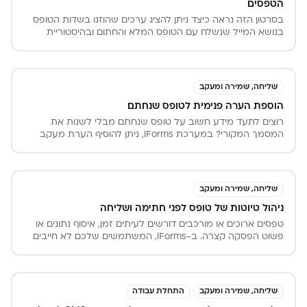
הטפסים
בסרטון הזה נראה כיצד ניתן להציג ערכים שהוזנו בשדות הטופס
בנושא המייל שנשלח עם הטופס המלא והחתום ובהיסטוריית
הטפסים במערכות iForms.
שליחה, שמירה ומעקב
הוספת הערה פנימית לטופס שנחתם ​​​​​​​
רוצים לתעד מידע חשוב על טופס שנחתם מבלי לשנות את
המסמך המקורי? במערכת iForms, ניתן להוסיף הערת מעקב
פנימית לכל טופס שנשמר בהיסטוריית הטפסים.
שליחה, שמירה ומעקב
ניהול טיוטות של טופס לפני חתימה ושליחה
טפסים ארוכים או מורכבים דורשים לעיתים זמן, איסוף נתונים או
פשוט הפסקה קצרה. ב-iForms, המשתמשים שלכם לא חייבים
לסיים הכל בבת אחת. המערכת מאפשרת למלא את הטופס
בשלבים, לשמור את המידע שהוזן כטיוטה מאובטחת, ולחזור
להמשך המילוי בדיוק מהנקודה שבה הפסיקו – מכל מכשיר ובכל
זמן.
שליחה, שמירה ומעקב
התחלת עבודה