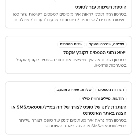
הוספת רשימות עזר לטופס
בסרטון הזה תוכלו לראות איך מוסיפים לטפסים רשימות עזר כמו
רשימות מוצרים / שירותים / פתרונות/ צבעים / ערים / מחלקות
וכו'. נשתמש ברשימת עזר כשנרצה שערכי הרשימות יהיו בתוך
שדות מסוג דרופדאון (תיבה נפתחת) לבחירת אפשרות. רשימות
עזר מקלות במיוחד כשיש שדה דרופדאון שרוצים להשתמש בו
במספר רב של טפסים או במספר רב של מקומות באותו טופס
שליחה, שמירה ומעקב
שדות הטפסים
ואז מנהלים את כל ערכי הרשימה במקום מרכזי אחד.
ייצוא נתוני הטפסים לקובץ אקסל
בסרטון הזה נראה איך מייצאים את נתוני הטפסים לקובץ אקסל
במערכות iForms.
הגדרות הטפסים
שליחה, שמירה ומעקב
הודעות, מיילים וחווית מילוי
העתקת לינק של טופס לצורך שליחה במייל/ווטסאפ/SMS או
הצגה באתר האינטרנט
בסרטון הזה נראה איך מעתיקים לינק של טופס לצורך שליחה
במייל/ווטסאפ/SMS או הצגה באתר האינטרנט.