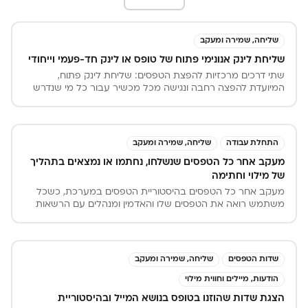
שליחה, שמירה ומעקב
שליחת לינק אנונימי פתוח של טופס או לינק חד-פעמי וייחודי
שתי דרכים מרכזיות להפצת הטפסים: שליחת לינק פתוח,
המיועדת להפצה רחבה ונגישה מכל מכשיר עבור כל מי שנדרש
למלא ולחתום על טופס כללי, ושליחת טופס ייעודי, המייצרת קישור
חד-פעמי ואישי לנמען ספציפי ומאפשרת מעקב מלא אחר סטטוס
החתימה
התחלת עבודה
שליחה, שמירה ומעקב
מעקב אחר כל הטפסים שנשלחו, נחתמו או נמצאים בתהליך
של מילוי וחתימה
מעקב אחר כל הטפסים בהיסטוריית הטפסים במערכת, כשכל
משתמש רואה את הטפסים שלו והאדמין ומנהלים עם הרשאות
רואים את הכל. ניתן לסנן לפי סוג הטופס, הסטטוס, למי הטופס
ממתין ולפי תאריכים, נוכל לראות גם את הטפסים עם שלב אחד
של מילוי וחתימה וגם עם סבבי חתימות.
שדות הטפסים
שליחה, שמירה ומעקב
הודעות, מיילים וחווית מילוי
הצגת שדות שהוזנו בטופס בנושא המייל ובהיסטוריית