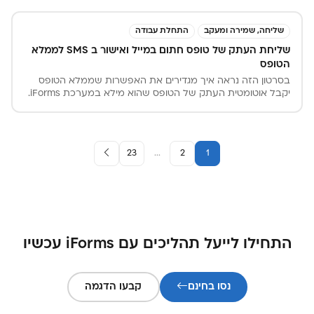
בשלבים, לשמור את המידע שהוזן כטיוטה מאובטחת, ולחזור
להמשך המילוי בדיוק מהנקודה שבה הפסיקו – מכל מכשיר ובכל
זמן.
שליחה, שמירה ומעקב
התחלת עבודה
שליחת העתק של טופס חתום במייל ואישור ב SMS לממלא
הטופס
בסרטון הזה נראה איך מגדירים את האפשרות שממלא הטופס
יקבל אוטומטית העתק של הטופס שהוא מילא במערכת iForms.
ואיך מגדירים שבסבב חתימות יקבל ממלא הטופס SMS על
אישור סופי או סירוב של הבקשה בטופס ששלח.
23
...
2
1
התחילו לייעל תהליכים עם iForms עכשיו
נסו בחינם
קבעו הדגמה