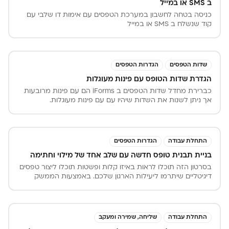
ב SMS או במייל
כניסה בטחה לחשבון במערכת הטפסים עם אימות דו שלבי עם
קוד שנשלח ב SMS או במייל
שדות הטפסים
הגדרות הטפסים
הגדרת שדות הטופס עם פינות מעוגלות
כברירת מחדל שדות הטפסים ב iForms הם עם פינות מרובעות
אך ניתן לשנות את השדות שיהיו עם עם פינות מעוגלות.
התחלת עבודה
הגדרות הטפסים
בניית תבנית טופס חדשה עם שלב אחד של מילוי וחתימה
בסרטון הזה תוכלו לראות באיזו קלות ופשטות תוכלו ליצור טפסים
דיגיטליים שיתרמו ליעילות הארגון שלכם. באמצעות הממשק
הידידותי למשתמש של iForms כל אחד יכול ליצור טפסים בקלות,
במהירות ולכל מטרה. כך תעצבו טפסים מרשימים ללא מאמץ,
תפיצו אותם למשתמשים בזמן שלכם ותקבלו את המידע הדרוש
לכם בצורה מסודרת, ברורה ובטוחה הרבה יותר.
התחלת עבודה
שליחה, שמירה ומעקב