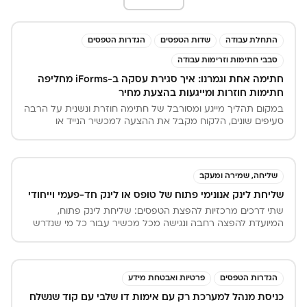
התחלת עבודה
שדות הטפסים
הגדרות הטפסים
סבבי חתימות וזרימות עבודה
חתימה אחת וגמרנו: איך סגירת עסקה ב-iForms מחליפה
חתימות חוזרות ומייגעות בהצעת מחיר
במקום תהליך מייגע ומסורבל של חתימה חוזרת ונשנית על הרבה
סעיפים שונים, הלקוח מקבל את ההצעה למכשיר הנייד או
למחשב ונדרש לחתום פעם אחת בלבד בשדה מיועד.
שליחה, שמירה ומעקב
שליחת לינק אנונימי פתוח של טופס או לינק חד-פעמי וייחודי
שתי דרכים מרכזיות להפצת הטפסים: שליחת לינק פתוח,
המיועדת להפצה רחבה ונגישה מכל מכשיר עבור כל מי שנדרש
למלא ולחתום על טופס כללי, ושליחת טופס ייעודי, המייצרת קישור
חד-פעמי ואישי לנמען ספציפי ומאפשרת מעקב מלא אחר סטטוס
החתימה
הגדרות הטפסים
פרטיות ואבטחת מידע
כניסת מנהל למערכת רק עם אימות דו שלבי עם קוד שנשלח