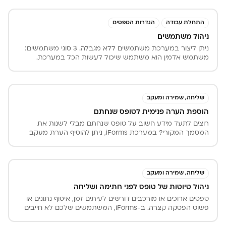
את בנק ה SMS, לעדכן את שם השולח שנשלח בהודעות ה SMS,
ניתן להפעיל או לבטל ארכיון ולקבוע האם בארכיון ישמרו גם שדות
הטפסים ביצוא לאקסל. לבעלי מסלול סבב חתימות ניתן להגדיר
התחלת עבודה
הגדרות הטפסים
ניהול טיוטות של טפסים לפני שליחה, להעלות לוגו שיוצג במסך
ניהול משתמשים
הכניסה למערכת ולבטל מנוי.
ניתן ליצור במערכת משתמשים ללא מגבלה. 3 סוגי משתמשים:
משתמש אדמין הוא משתמש שיכול לעשות הכל במערכת.
משתמש מסוג מנהל הוא משתמש שמשתתף בסבבי החתימות.
משתמש מסוג איש קשר חיצוני הוא משתמש שאנחנו לא נותנים לו
גישה למערכת, אלא הוא רק יוכל למלא ולחתום על טפסים מבלי
שהוא נכנס למערכת.
שליחה, שמירה ומעקב
הוספת הערה פנימית לטופס שנחתם ​​​​​​​
רוצים לתעד מידע חשוב על טופס שנחתם מבלי לשנות את
המסמך המקורי? במערכת iForms, ניתן להוסיף הערת מעקב
פנימית לכל טופס שנשמר בהיסטוריית הטפסים.
שליחה, שמירה ומעקב
ניהול טיוטות של טופס לפני חתימה ושליחה
טפסים ארוכים או מורכבים דורשים לעיתים זמן, איסוף נתונים או
פשוט הפסקה קצרה. ב-iForms, המשתמשים שלכם לא חייבים
לסיים הכל בבת אחת. המערכת מאפשרת למלא את הטופס