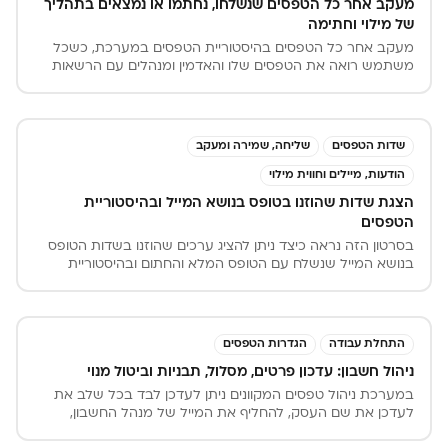
מעקב אחר כל הטפסים שנשלחו, נחתמו או נמצאים בתהליך
של מילוי וחתימה
מעקב אחר כל הטפסים בהיסטוריית הטפסים במערכת, כשכל
משתמש רואה את הטפסים שלו והאדמין ומנהלים עם הרשאות
רואים את הכל. ניתן לסנן לפי סוג הטופס, הסטטוס, למי הטופס
ממתין ולפי תאריכים, נוכל לראות גם את הטפסים עם שלב אחד
של מילוי וחתימה וגם עם סבבי חתימות.
שדות הטפסים
שליחה, שמירה ומעקב
הודעות, מיילים וחווית מילוי
הצגת שדות שהוזנו בטופס בנושא המייל ובהיסטוריית
הטפסים
בסרטון הזה נראה כיצד ניתן להציג ערכים שהוזנו בשדות הטופס
בנושא המייל שנשלח עם הטופס המלא והחתום ובהיסטוריית
הטפסים במערכות iForms.
התחלת עבודה
הגדרות הטפסים
ניהול חשבון: עדכון פרטים, מסלול, תבניות וביטול מנוי
במערכת ניהול טפסים המקוונים ניתן לעדכן לבד בכל שלב את
לעדכן את שם העסק, להחליף את המייל של מנהל החשבון,
לעדכן את המסלול ואת מספר תבניות הטפסים. להפעיל או לבטל