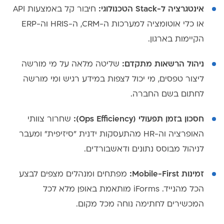
אינטגרציה ל-Stack הטכנולוגי:
חיבור קל באמצעות API
או כלי אוטומציה למערכות ה-CRM, ה-HRIS וה-ERP
הקיימות בארגון.
ניהול הרשאות מתקדם:
שליטה מלאה על מי מורשה
ליצור טפסים, מי יכול לצפות במידע רגיש ומי מורשה
לחתום בשם החברה.
חסכון בזמן תפעולי (Ops Efficiency):
שחרור צוותי
האופרציה וה-HR מהתעסקות ידנית "סיזיפית" ומעבר
לניהול מבוסס נתונים ודאשבורדים.
זמינות Mobile-First:
מפתחים ומנהלים מצפים לבצע
הכל מהנייד. iForms מותאמת באופן מלא לכל
המכשירים לחתימה נוחה מכל מקום.