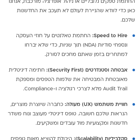
החתמת ספקים גלובליים או ניהול אופרציה מורכבת, אנחנו
כאן כדי לוודא שהניירת לעולם לא תעכב את החדשנות
שלכם.
Speed to Hire:
החתמת טאלנטים על חוזי העסקה
ונספחי סודיות (NDA) תוך שניות, כדי שלא יברחו
למתחרים בזמן שאתם מחכים לסורק.
אבטחה וסטנדרטים (Security First):
חתימה דיגיטלית
מאובטחת המבטיחה את שלמות הטפסים ומספקת
Audit Trail מלא לצרכי רגולציה ו-Compliance.
חוויית משתמש (UX) מעולה:
כחברה שיוצרת מוצרים,
הנראות שלכם חשובה. טופס דיגיטלי מעוצב ונוח משדר
חדשנות ומקצועיות מול עובדים ומשקיעים.
סקלביליות (Scalability):
היכולת להוציא מאות טפסים