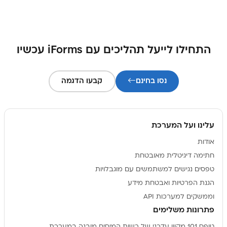
התחילו לייעל תהליכים עם iForms עכשיו
נסו בחינם
קבעו הדגמה
עלינו ועל המערכת
אודות
חתימה דיגיטלית מאובטחת
טפסים נגישים למשתמשים עם מוגבלויות
הגנת הפרטיות ואבטחת מידע
וממשקים למערכות API
פתרונות משלימים
טופס 101 מקוון עדכני של רשות המיסים מובנה במערכת