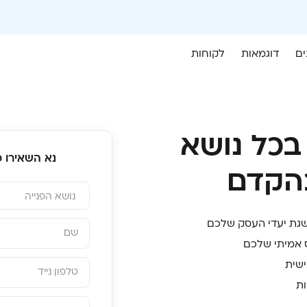
מהנייר למסך: כך נראה תהליך ההטמעה של iForms בארגונים
קראו עוד
ים
דוגמאות
לקוחות
בכל נושא
נא השאירו פ
בהקדם
השגת יעדי העסק שלכם
 אמיתי שלכם
שית
ות