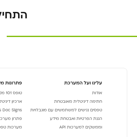
התחילו ל
עלינו ועל המערכת
פתרונות מ
אודות
טופס 101 מקוון עדכני של רשות המיסים מובנה במערכת
חתימה דיגיטלית מאובטחת
ארכיון דיגיט
טפסים נגישים למשתמשים עם מוגבלויות
iForms Doc Signs - חתימה דיג
הגנת הפרטיות ואבטחת מידע
פתרון מערכת 
וממשקים למערכות API
מערכות טפס