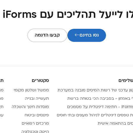
ייעל תהליכים עם iForms עכשיו
נסו בחינם
קבעו הדגמה
שלימים
סקטורים
תמ
ממשל ושלטון מקומי
מר
לי באמזון - בסביבה הכי בטוחה ברשת
תעשייה ובנייה
פת
יטלית על מסמכים
מוסדות חינוך והשכלה
תא
טפסים דיגיטליים לניהול מעונים ובתי חוסים
פיננסים וביטוח
ערוץ
ים בהתאמה אישית
מרכזים רפואיים
הייטק וטכנולוגיה