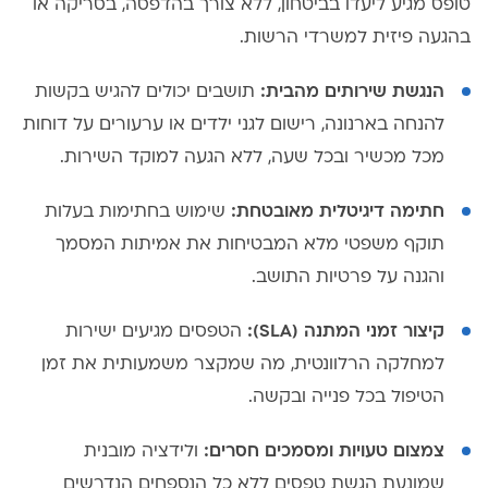
טופס מגיע ליעדו בביטחון, ללא צורך בהדפסה, בסריקה או
בהגעה פיזית למשרדי הרשות.
הנגשת שירותים מהבית:
תושבים יכולים להגיש בקשות
להנחה בארנונה, רישום לגני ילדים או ערעורים על דוחות
מכל מכשיר ובכל שעה, ללא הגעה למוקד השירות.
חתימה דיגיטלית מאובטחת:
שימוש בחתימות בעלות
תוקף משפטי מלא המבטיחות את אמיתות המסמך
והגנה על פרטיות התושב.
קיצור זמני המתנה (SLA):
הטפסים מגיעים ישירות
למחלקה הרלוונטית, מה שמקצר משמעותית את זמן
הטיפול בכל פנייה ובקשה.
צמצום טעויות ומסמכים חסרים:
ולידציה מובנית
שמונעת הגשת טפסים ללא כל הנספחים הנדרשים