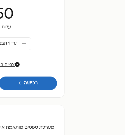
50
עלות 
עד 1 תבניות טפסים
צפייה ב
רכישה