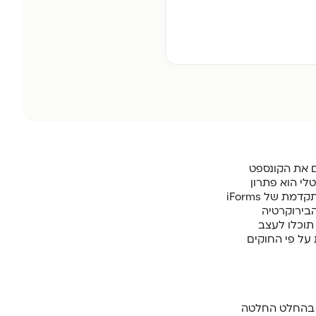
ם את הקונספט
טלי הוא פתרון
פשוט ויעיל שחוסך לנו זמן יקר מאוד ובעיקר מייצר הרבה יותר סדר. בעזרת המערכת המתקדמת של iForms
בירוקרטיה
 תוכלו לעצב
על פי החוקים
א בהחלט החלטה