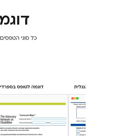
דוגמ
לית כולל ממשק מלא באנגלית
דוגמה לטופס בספרדי