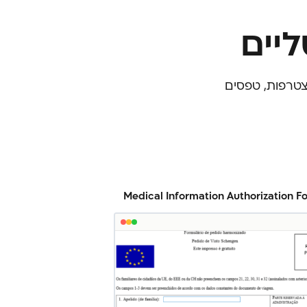
יים
והצעות מחיר דיגיטליות, טפסי 101, טפסי הצטרפות, טפסים
Medical Information Authorization F