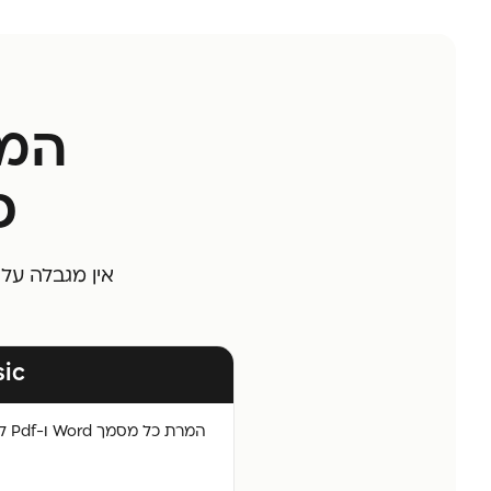
המח
פ
אין מגבלה על
sic
המרת כל מסמך Word ו-Pdf לטופס מקוון עם חתימה דיגיטלית