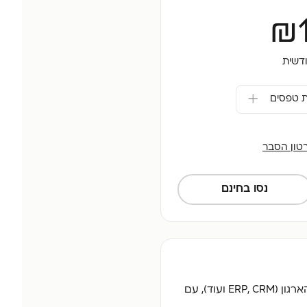
₪
דשית
טון הסבר
נסו בחינם
מערכת טפסים מותאמת אישית משלבת לוגיקות חכמות, אוטומציה ואינטגרציה מלאה למערכות הארגון (ERP, CRM ועוד), עם