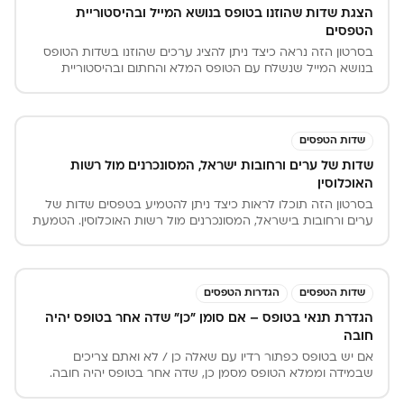
הצגת שדות שהוזנו בטופס בנושא המייל ובהיסטוריית
הטפסים
בסרטון הזה נראה כיצד ניתן להציג ערכים שהוזנו בשדות הטופס
בנושא המייל שנשלח עם הטופס המלא והחתום ובהיסטוריית
הטפסים במערכות iForms.
שדות הטפסים
שדות של ערים ורחובות ישראל, המסונכרנים מול רשות
האוכלוסין
בסרטון הזה תוכלו לראות כיצד ניתן להטמיע בטפסים שדות של
ערים ורחובות בישראל, המסונכרנים מול רשות האוכלוסין. הטמעת
הערים והרחובות בישראל עוזרת למזין הטופס למלא אותו בצורה
מהירה ויעילה יותר כיוון שהוא יכול לבחור את הערים והרחובות
מתוך רשימה קיימת ואין צורך שיזין אותם בעצמו.
שדות הטפסים
הגדרות הטפסים
הגדרת תנאי בטופס – אם סומן "כן" שדה אחר בטופס יהיה
חובה
אם יש בטופס כפתור רדיו עם שאלה כן / לא ואתם צריכים
שבמידה וממלא הטופס מסמן כן, שדה אחר בטופס יהיה חובה.