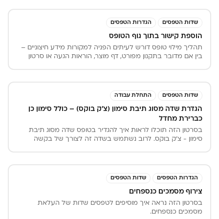
שדות הטפסים
הגדרות הטפסים
הוספת קישור בתוך גוף הטופס
תהליך מילוי טופס דורש לעיתים הפניה למקורות מידע חיצוניים –
בין אם מדובר בתקנון מפורט, דף מוצר, הוראות הגעה או סרטון
הסבר. ב-iForms, תוכלו להוסיף קישורים (Links) ישירות לתוך גוף
הטופס. כך תוכלו להעשיר את חוויית המשתמש, לספק את כל
המידע הנדרש תחת קורת גג אחת ולשמור על רצף המילוי מבלי
להעמיס בטקסט מיותר על הטופס עצמו.
שדות הטפסים
התחלת עבודה
הגדרת שדה מסוג תיבת סימון (צ'ק בוקס) – כולל סימון כן
כברירת מחדל
בסרטון הזה תוכלו לראות איך להגדיר בטופס שדה מסוג תיבת
סימון - צ'ק בוקס. לרוב נשתמש בשדה זה לצורך של בקשה
ממזין הטופס לאשר מידע מסויים בטופס. ניתן להגדיר שהצ'ק
בוקס יהיה מסומן כברירת מחדל וכך למנוע מקרים שבהם הלקוח
שוכח לסמן אותו או לא שם לב אליו.
הגדרות הטפסים
שדות הטפסים
צירוף מסמכים כנספחים
בסרטון הזה נראה איך מוסיפים לטפסים שדות של העלאת
מסמכים כנספחים.