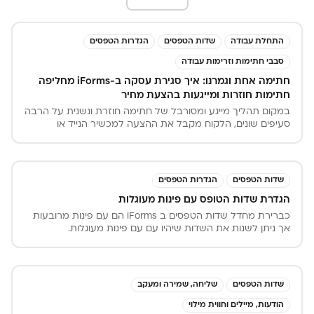
התחלת עבודה
שדות הטפסים
הגדרות הטפסים
סבבי חתימות וזרימות עבודה
חתימה אחת וגמרנו: איך סגירת עסקה ב-iForms מחליפה
חתימות חוזרות ומייגעות בהצעת מחיר
במקום תהליך מייגע ומסורבל של חתימה חוזרת ונשנית על הרבה
סעיפים שונים, הלקוח מקבל את ההצעה למכשיר הנייד או
למחשב ונדרש לחתום פעם אחת בלבד בשדה מיועד.
שדות הטפסים
הגדרות הטפסים
הגדרת שדות הטופס עם פינות מעוגלות
כברירת מחדל שדות הטפסים ב iForms הם עם פינות מרובעות
אך ניתן לשנות את השדות שיהיו עם עם פינות מעוגלות.
שדות הטפסים
שליחה, שמירה ומעקב
הודעות, מיילים וחווית מילוי