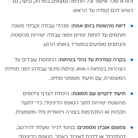
ולוודא שכל אישור וכל חתימה נמצאים במרחק נגיעה, גם
כשיש לכם קסדה על הראש.
דיווח מהשטח בזמן אמת:
מנהלי עבודה וקבלני משנה
חותמים על דוחות יומיים ויומני עבודה ישירות מהשטח,
והנתונים מופיעים במשרד באותו הרגע.
בקרה קפדנית על נהלי בטיחות:
החתמת עובדים על
הצהרות בטיחות ו-JHA (ניתוח סיכוני עבודה) לפני תחילת
המשמרת, עם תיעוד משפטי מחייב.
תיעוד ליקויים עם תמונות:
היכולת לצרף צילומים
מהשטח ישירות לתוך הטופס הדיגיטלי, כדי לתעד
תקלות או התקדמות בצורה ויזואלית וחד-משמעית.
צמצום אובדן מסמכים:
בניגוד לנייר שעלול להירטב,
להתלכלך או ללכת לאיבוד באתר, הטופס הדיגיטלי