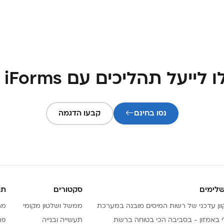
ייעל תהליכים עם iForms עכשיו
נסו בחינם
קבעו הדגמה
שלימים
סקטורים
תמ
ממשל ושלטון מקומי
מר
לי באמזון - בסביבה הכי בטוחה ברשת
תעשייה ובנייה
פת